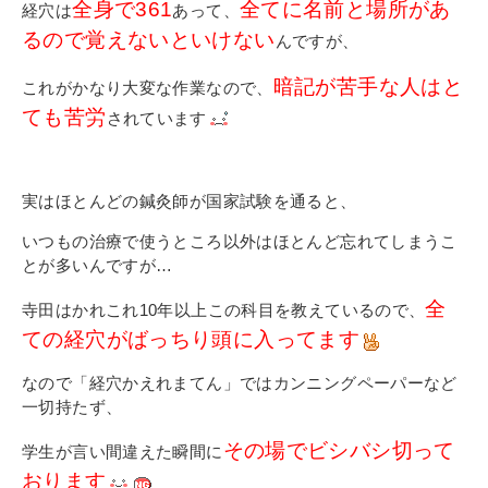
全身で361
全てに名前と場所があ
経穴は
あって、
るので覚えないといけない
んですが、
暗記が苦手な人はと
これがかなり大変な作業なので、
ても苦労
されています
実はほとんどの鍼灸師が国家試験を通ると、
いつもの治療で使うところ以外はほとんど忘れてしまうこ
とが多いんですが…
全
寺田はかれこれ10年以上この科目を教えているので、
ての経穴がばっちり頭に入ってます
なので「経穴かえれまてん」ではカンニングペーパーなど
一切持たず、
その場でビシバシ切って
学生が言い間違えた瞬間に
おります