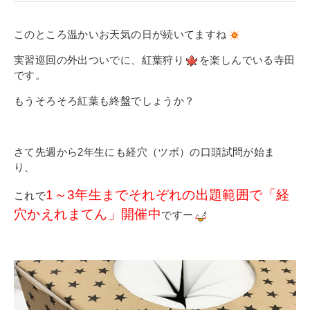
寄付金のご案内
このところ温かいお天気の日が続いてますね
よくあるご質問
実習巡回の外出ついでに、紅葉狩り
を楽しんでいる寺田
です。
在校生の皆さまへ
もうそろそろ紅葉も終盤でしょうか？
卒業生の皆さまへ
新着情報
さて先週から2年生にも経穴（ツボ）の口頭試問が始ま
り、
ブログ
コラム
1～3年生までそれぞれの出題範囲で
「経
これで
穴かえれまてん」開催中
ですー
お問い合わせ
資料請求
インターネット出願
教職員採用情報