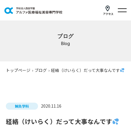
アクセス
学科紹介
ブログ
イベントスケジュール
Blog
キャンパスライフ
学校案内
トップページ
›
ブログ
›
経絡（けいらく）だって大事なんです
入学案内
就職支援
2020.11.16
鍼灸学科
研修・講座
経絡（けいらく）だって大事なんです
公共職業訓練