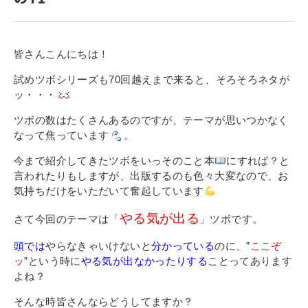
寄付金のご案内
よくあるご質問
皆さんこんにちは！
在校生の皆さまへ
試めツボシリーズも70回越えまで来ると、そろそろネタが
ッ・・・
卒業生の皆さまへ
ツボの数はたくさんあるのですが、テーマが思いつかなく
なって焦っています
。
新着情報
今まで紹介してきたツボをいっそのこと本
にすれば？と
ブログ
言われたりもしますが、出版するのも色々大変なので、お
気持ちだけをいただいて奮起しています
コラム
お問い合わせ
やる気が出る
さて今回のテーマは「
」ツボです。
資料請求
頭では
やらなきゃいけないと
分かっている
のに、”
ここぞ
ッ
”という時に
やる気が出なかったりする
ことってあります
インターネット出願
よね？
教職員採用情報
そんな時皆さんならどうしてますか？