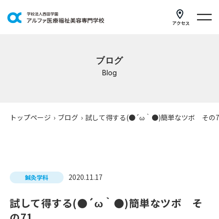
アクセス
学科紹介
ブログ
イベントスケジュール
Blog
キャンパスライフ
学校案内
トップページ
›
ブログ
›
試して得する(●´ω｀●)簡単なツボ その7
入学案内
就職支援
2020.11.17
鍼灸学科
研修・講座
試して得する(●´ω｀●)簡単なツボ そ
公共職業訓練
の71