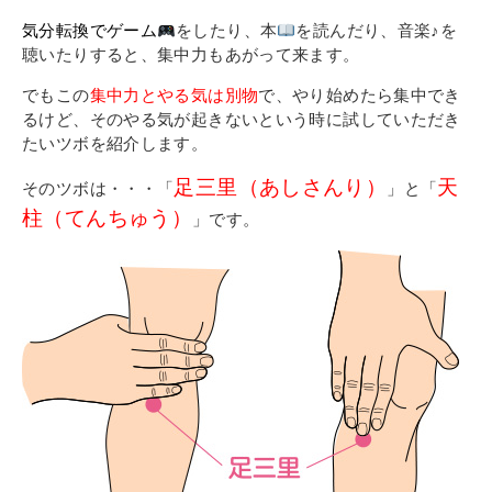
その他
気分転換でゲーム
をしたり、本
を読んだり、音楽♪を
個人情報の取り扱いについて
聴いたりすると、集中力もあがって来ます。
でもこの
集中力とやる気は別物
で、やり始めたら集中でき
るけど、そのやる気が起きないという時に試していただき
たいツボを紹介します。
足三里（あしさんり）
天
そのツボは・・・「
」と「
柱（てんちゅう）
」です。
1号館総合受付：〒194-0022 東京都町田市森野1-7-8
TEL：042-729-1026 (平日8時30分〜17時30分)