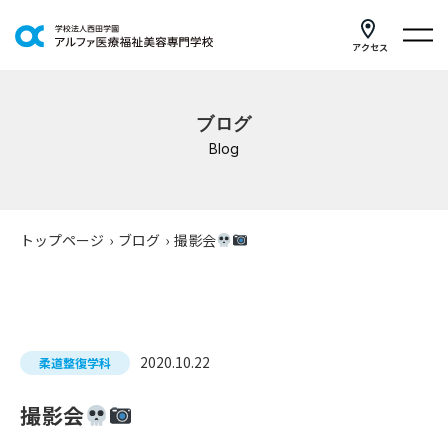
アクセス
学科紹介
ブログ
イベントスケジュール
Blog
キャンパスライフ
学校案内
トップページ
›
ブログ
›
撮影会
入学案内
就職支援
2020.10.22
柔道整復学科
研修・講座
撮影会
公共職業訓練