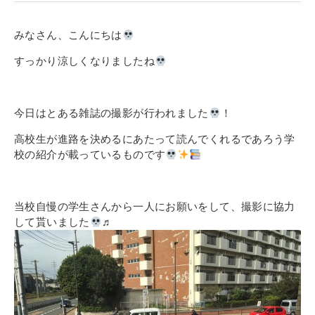
寄付金のご案内
みなさん、こんにちは
よくあるご質問
すっかり涼しくなりましたね
在校生の皆さまへ
今日はとある雑誌の撮影が行われました
！
卒業生の皆さまへ
高校生が進路を決めるにあたって読んでくれるであろう学
新着情報
校の紹介が載っているものです
ブログ
コラム
当校自慢の学生さんから一人にお願いをして、撮影に協力
お問い合わせ
して貰いました
♬
資料請求
インターネット出願
教職員採用情報