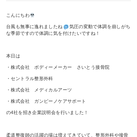
寄付金のご案内
こんにちわ
よくあるご質問
台風も無事に逸れましたね
気圧の変動で体調を崩しがち
な季節ですので体調に気を付けたいですね！
在校生の皆さまへ
卒業生の皆さまへ
本日は
新着情報
・株式会社 ボディーメーカー さいとう接骨院
ブログ
・セントラル整形外科
コラム
・株式会社 メディカルアーツ
お問い合わせ
・株式会社 ガンビーノケアサポート
資料請求
の4社を招き企業説明会を行いました！
インターネット出願
教職員採用情報
柔道整復師の活躍の場は増えてきていて、整形外科や接骨