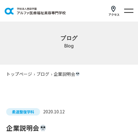
アクセス
学科紹介
ブログ
イベントスケジュール
Blog
キャンパスライフ
学校案内
トップページ
›
ブログ
›
企業説明会
入学案内
就職支援
2020.10.12
柔道整復学科
研修・講座
企業説明会
公共職業訓練