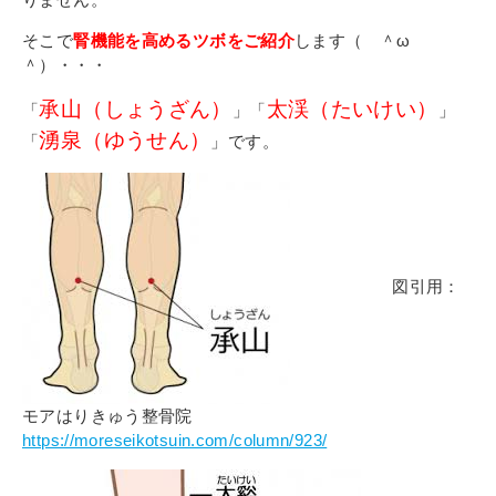
そこで
腎機能を高めるツボをご紹介
します（ ＾ω
＾）・・・
承山（しょうざん）
太渓（たいけい）
「
」「
」
湧泉（ゆうせん）
「
」です。
図引用：
モアはりきゅう整骨院
https://moreseikotsuin.com/column/923/