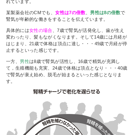
その他
れています。
個人情報の取り扱いについて
某製薬会社のCMでも、
女性は7の倍数
、
男性は8の倍数
で
腎気が年齢的な働きをすることを伝えています。
具体的には
女性の場合
、7歳で腎気が活発化し、歯が生え
変わったり、髪もながくなります。そして14歳には月経が
はじまり、21歳で体格は頂点に達し・・・49歳で月経が停
止するといった感じです。
一方、
男性
は8歳で腎気が活性し、16歳で精気が充満し
1号館総合受付：〒194-0022 東京都町田市森野1-7-8
て，生殖機能も充実、24歳で体格は頂点となり・・・40歳
TEL：042-729-1026 (平日8時30分〜17時30分)
で腎気が衰え始め、脱毛が始まるといった感じとなりま
す。