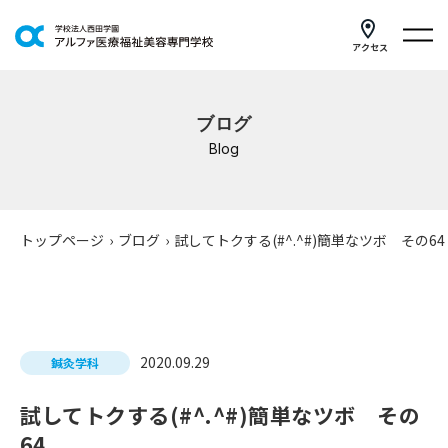
アクセス
学科紹介
ブログ
イベントスケジュール
Blog
キャンパスライフ
学校案内
トップページ
›
ブログ
›
試してトクする(#^.^#)簡単なツボ その64
入学案内
就職支援
2020.09.29
鍼灸学科
研修・講座
試してトクする(#^.^#)簡単なツボ その
公共職業訓練
64