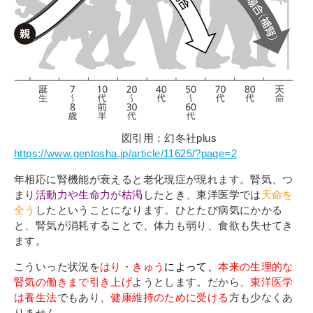
図引用：幻冬社plus
https://www.gentosha.jp/article/11625/?page=2
年相応に腎機能が衰えると老化現症が現れます。腎気、つ
まり
活動力や生命力が枯渇
したとき、東洋医学では
天命を
全う
したということになります。ひとたび病気にかかる
と、腎気が消耗することで、体力も弱り、食欲も失せてき
ます。
こういった状況を
はり・きゅう
によって、
本来の生理的な
腎気の働きまで引き上げ
ようとします。だから、
東洋医学
は養生法
でもあり、
健康維持のために受ける
方も少なくあ
りません。