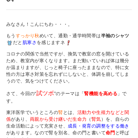
寄付金のご案内
よくあるご質問
みなさん！こんにちわ・・・。
在校生の皆さまへ
もう
すっかり秋
めいて、通勤・通学時間帯は
半袖のシャツ
だと
肌寒さ
を感じますネ
卒業生の皆さまへ
コロナの関係で当然ですが、換気で教室の窓を開けている
ため、教室内が寒くなります。まだ動いていれば体は幾分
新着情報
か温まりますが、じっと椅子に座ったままなので、特に女
性の方は寒さ対策を忘れずにしないと、体調を崩してしま
ブログ
うので、気をつけてください。
コラム
試ツボ
さて、今回の“
”のテーマは「
腎機能を高める
」で
お問い合わせ
す。
資料請求
東洋医学でいうところの
腎
とは、
活動力や生殖力などと関
インターネット出願
係
があり、
両親から受け継いだ生命力
（
腎気
）を、自らの
生命活動によって充実させ、
成長・発育の調整をする働き
教職員採用情報
があります。なので腎を別名、命の門と書いて
命門
と呼ば