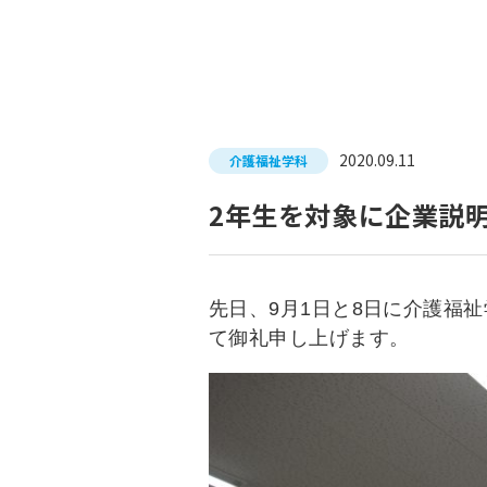
入試につ
イベントスケジュール
学費サポ
キャンパスライフ
就職支
2020.09.11
介護福祉学科
就職サポ
求人検索
2年生を対象に企業説
先日、9月1日と8日に介護福
て御礼申し上げます。