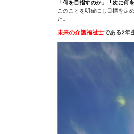
「何を目指すのか」「次に何
このことを明確にし目標を定
た。
未来の介護福祉士
である2年