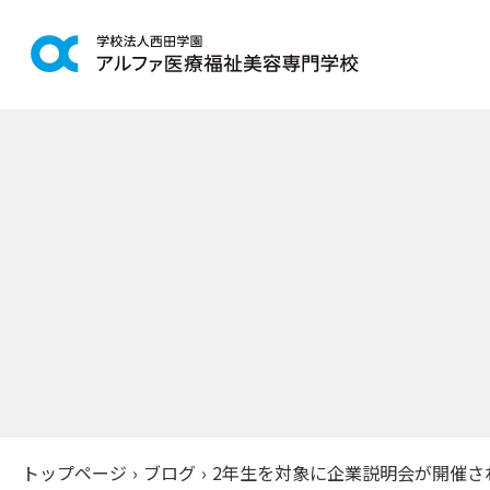
学科紹介
学校案
鍼灸学科
アルファの
柔道整復学科
教育理念
こども保育学科
施設紹介
介護福祉学科
アクセス
社会福祉士通信科
入学案
精神保健福祉士通信科
美容学科
募集学科
トップページ
›
ブログ
›
2年生を対象に企業説明会が開催さ