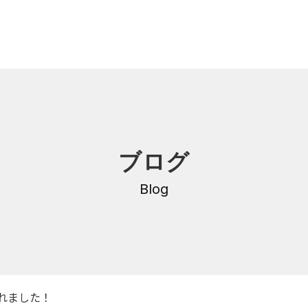
内
研修・講座
ブログ
DNA
介護支援専門員更新研修
・沿革
Blog
公共職業訓練
保育士養成科
介護福祉士養成科
内
寄付金のご案内
・学費
れました！