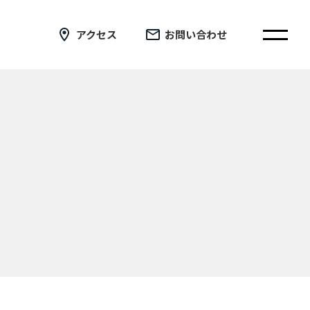
アクセス
お問い合わせ
在校生の皆さまへ
卒業生の皆さまへ
証明書の交付手続き申請について
新着情報
ブログ
コラム
お問い合わせ