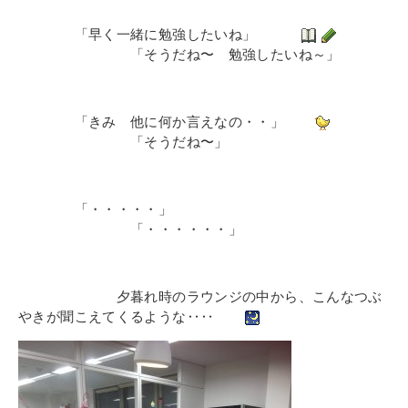
その他
個人情報の取り扱いについて
「早く一緒に勉強したいね」
「そうだね〜 勉強したいね～」
「きみ 他に何か言えなの・・」
「そうだね〜」
1号館総合受付：〒194-0022 東京都町田市森野1-7-8
「・・・・・」
TEL：042-729-1026 (平日8時30分〜17時30分)
「・・・・・・」
夕暮れ時のラウンジの中から、こんなつぶ
やきが聞こえてくるような‥‥