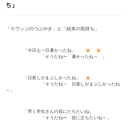
ち」
寄付金のご案内
よくあるご質問
「ラウンジのつぶやき」と「絵本の気持ち」
在校生の皆さまへ
卒業生の皆さまへ
「今日も一日暑かったね」
「そうだね〜 暑かったね～ 」
新着情報
ブログ
「日差しがまぶしかったね」
コラム
「そうだね～ 日差しがまぶしかったね
お問い合わせ
～」
資料請求
インターネット出願
「早く学生さんの役にたちたいね」
「そうだね〜 役に立ちたいね～」
教職員採用情報