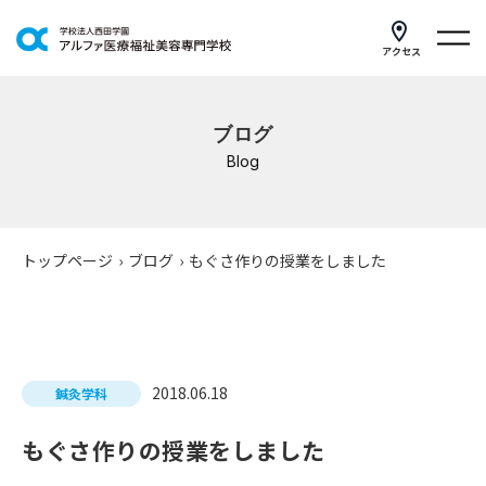
アクセス
学科紹介
ブログ
イベントスケジュール
Blog
キャンパスライフ
学校案内
トップページ
›
ブログ
›
もぐさ作りの授業をしました
入学案内
就職支援
2018.06.18
鍼灸学科
研修・講座
もぐさ作りの授業をしました
公共職業訓練