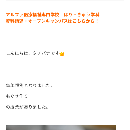
寄付金のご案内
アルファ医療福祉専門学校
はり・きゅう学科
よくあるご質問
資料請求・オープンキャンパスは
こちら
から！
在校生の皆さまへ
卒業生の皆さまへ
こんにちは、タチバナです
新着情報
ブログ
コラム
毎年恒例となりました、
お問い合わせ
もぐさ作り
資料請求
の授業がありました。
インターネット出願
教職員採用情報