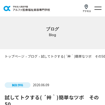
アクセス
学科紹介
ブログ
イベントスケジュール
Blog
キャンパスライフ
学校案内
トップページ
›
ブログ
›
試してトクする( ´艸｀)簡単なツボ その5
入学案内
就職支援
2020.06.09
鍼灸学科
研修・講座
試してトクする( ´艸｀)簡単なツボ その
公共職業訓練
50