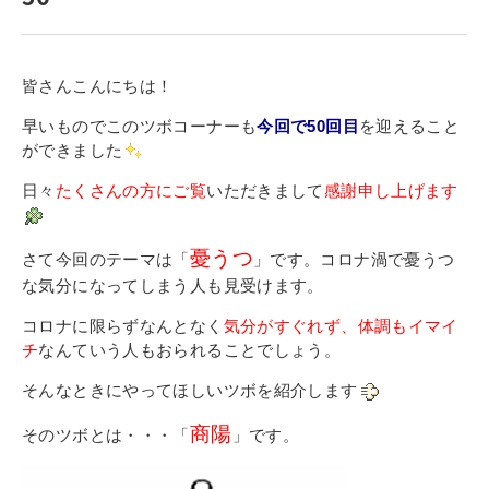
寄付金のご案内
よくあるご質問
皆さんこんにちは！
在校生の皆さまへ
早いものでこのツボコーナーも
今回で50回目
を迎えること
ができました
卒業生の皆さまへ
日々
たくさんの方にご覧
いただきまして
感謝申し上げます
新着情報
憂うつ
さて今回のテーマは「
」です。コロナ渦で憂うつ
ブログ
な気分になってしまう人も見受けます。
コラム
コロナに限らずなんとなく
気分がすぐれず、体調もイマイ
お問い合わせ
チ
なんていう人もおられることでしょう。
資料請求
そんなときにやってほしいツボを紹介します
インターネット出願
商陽
そのツボとは・・・「
」です
。
教職員採用情報