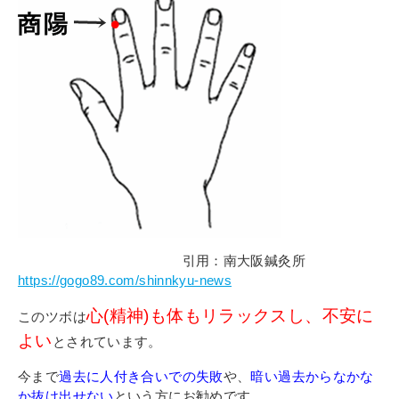
その他
個人情報の取り扱いについて
1号館総合受付：〒194-0022 東京都町田市森野1-7-8
TEL：042-729-1026 (平日8時30分〜17時30分)
引用：南大阪鍼灸所
https://gogo89.com/shinnkyu-news
心(精神)も体もリラックスし、不安に
このツボは
よい
とされています
。
今まで
過去に人付き合いでの失敗
や、
暗い過去からなかな
か抜け出せない
という方にお勧めです。