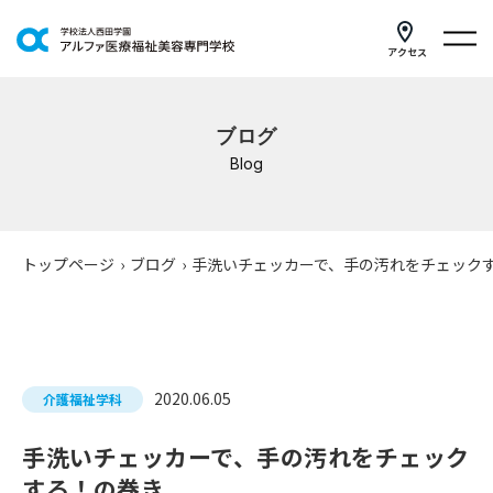
アクセス
学科紹介
ブログ
イベントスケジュール
Blog
キャンパスライフ
学校案内
トップページ
›
ブログ
›
手洗いチェッカーで、手の汚れをチェック
入学案内
就職支援
2020.06.05
介護福祉学科
研修・講座
手洗いチェッカーで、手の汚れをチェック
公共職業訓練
する！の巻き