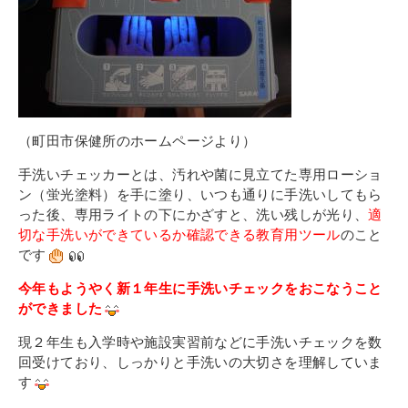
その他
個人情報の取り扱いについて
（町田市保健所のホームページより）
手洗いチェッカーとは、汚れや菌に見立てた専用ローショ
1号館総合受付：〒194-0022 東京都町田市森野1-7-8
ン（蛍光塗料）を手に塗り、いつも通りに手洗いしてもら
TEL：042-729-1026 (平日8時30分〜17時30分)
った後、専用ライトの下にかざすと、洗い残しが光り、
適
切な手洗いができているか確認できる教育用ツール
のこと
です
今年もようやく新１年生に手洗いチェックをおこなうこと
ができました
現２年生も入学時や施設実習前などに手洗いチェックを数
回受けており、しっかりと手洗いの大切さを理解していま
す