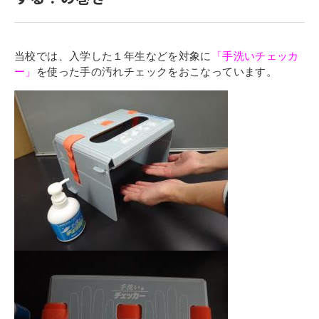
寄付金のご案内
よくあるご質問
当校では、入学した１年生などを対象に
「手洗いチェッカ
ー」
を使った手の汚れチェックをおこなっています。
在校生の皆さまへ
卒業生の皆さまへ
新着情報
ブログ
コラム
お問い合わせ
資料請求
インターネット出願
教職員採用情報