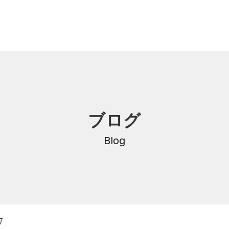
内
研修・講座
ブログ
DNA
介護支援専門員更新研修
・沿革
Blog
公共職業訓練
保育士養成科
介護福祉士養成科
内
寄付金のご案内
・学費
7