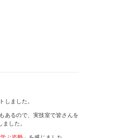
資料請求
インターネット出願
教職員採用情報
その他
個人情報の取り扱いについて
トしました。
もあるので、実技室で皆さんを
しました。
と
学ぶ姿勢
」を感じました。