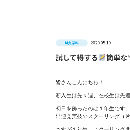
入試につ
イベントスケジュール
学費サポ
キャンパスライフ
就職支
2020.05.19
鍼灸学科
就職サポ
求人検索
試して得する
簡単な
皆さんこんにちわ！
新入生は先々週、在校生は先
初日を飾ったのは１年生です
出迎え実技のスクーリング（片
さすが１年生、スクーリング