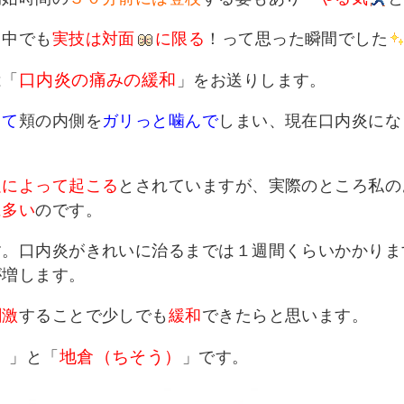
う中でも
実技は対面
に限る
！って思った瞬間でした
口内炎の痛みの緩和
は「
」をお送りします。
って
頬の内側を
ガリっと噛んで
しまい、現在口内炎にな
足によって起こる
とされていますが、実際のところ私の
に多い
のです。
す。口内炎がきれいに治るまでは１週間くらいかかりま
が増します。
刺激
することで少しでも
緩和
できたらと思います。
）
地倉（ちそう）
」と「
」です。