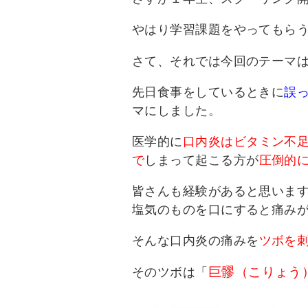
やはり学習課題をやってもら
さて、それでは今回のテーマ
先日食事をしているときに
誤
マにしました。
医学的に
口内炎はビタミン不
で
しまって起こる方が
圧倒的
皆さんも経験があると思いま
塩気のものを口にすると痛み
そんな口内炎の痛みを
ツボを
巨髎（こりょう
そのツボは「