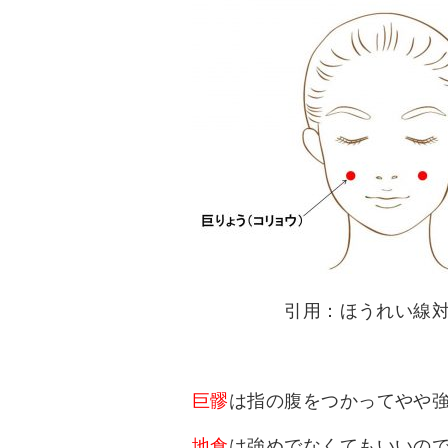
引用：ほうれい線対策
巨髎
は指の腹をつかってやや
地倉
は強めでなくてもいいの