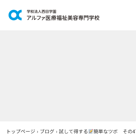
学科紹介
学校案
鍼灸学科
アルファの
柔道整復学科
教育理念
こども保育学科
施設紹介
介護福祉学科
アクセス
社会福祉士通信科
入学案
精神保健福祉士通信科
美容学科
募集学科
トップページ
›
ブログ
›
試して得する
簡単なツボ その4