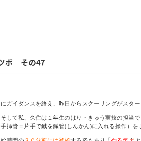
いて
よくあるご質問
ート
援
ート
システム
ツボ その47
週にガイダンスを終え、昨日からスクーリングがスター
。そして私、久住は１年生のはり・きゅう実技の担当で
手挿管＝片手で鍼を鍼管(しんかん)に入れる操作）を
開始時間の
３０分前には登校
する姿もあり「
やる気