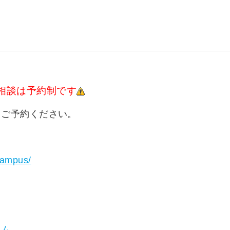
相談は予約制です
りご予約ください。
ncampus/
↓
ラム