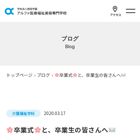
アクセス
学科紹介
ブログ
イベントスケジュール
Blog
キャンパスライフ
学校案内
トップページ
›
ブログ
›
卒業式
と、卒業生の皆さんへ
入学案内
就職支援
2020.03.17
介護福祉学科
研修・講座
卒業式
と、卒業生の皆さんへ
公共職業訓練