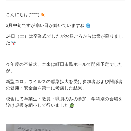
寄付金のご案内
こんにちは(*^^*)
よくあるご質問
3月中旬ですが寒い日が続いていますね
在校生の皆さまへ
14日（土）は卒業式でしたがお昼ごろからは雪が降りまし
た
卒業生の皆さまへ
新着情報
今年度の卒業式、本来は町田市民ホールで開催予定でした
が、
ブログ
新型コロナウイルスの感染拡大を受け
参加者および関係者
コラム
の健康・安全面を第一に考慮した結果、
お問い合わせ
校舎にて卒業生・教員・職員のみの参加、学科別の会場を
資料請求
設け規模を縮小して行いました
インターネット出願
教職員採用情報