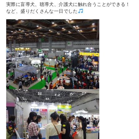
その他
実際に盲導犬、聴導犬、介護犬に触れ合うことができる！
個人情報の取り扱いについて
など、盛りだくさんな一日でした
1号館総合受付：〒194-0022 東京都町田市森野1-7-8
TEL：042-729-1026 (平日8時30分〜17時30分)