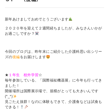
寄付金のご案内
よくあるご質問
新年あけましておめでとうございます
在校生の皆さまへ
２０２０年を迎えて２週間経ちましたが、みなさんいかが
お過ごしですか？
卒業生の皆さまへ
新着情報
今回のブログは、昨年末にご紹介した介護科思い出シリー
ズの
後編
をお届けします
ブログ
コラム
★
１年生 校外学習
☆
お問い合わせ
毎年参加している、「国際福祉機器展」に今年も行ってき
資料請求
ました！
開催場所は国際展示場で、規模がとっても大きいんです
インターネット出願
(*_*)
教職員採用情報
見ごたえ抜群！なのに体験もできて、介護食などは試食も
できる！