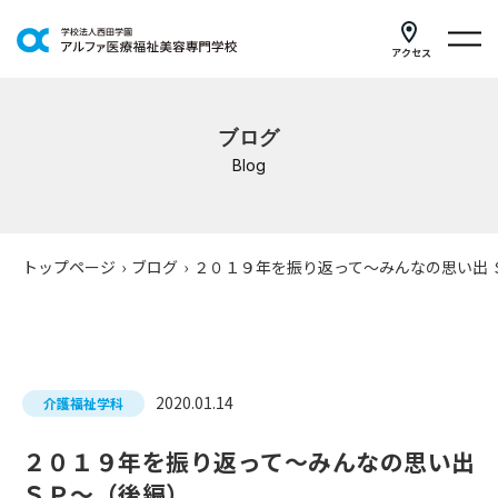
アクセス
学科紹介
ブログ
イベントスケジュール
Blog
キャンパスライフ
学校案内
トップページ
›
ブログ
›
２０１９年を振り返って～みんなの思い出 
入学案内
就職支援
2020.01.14
介護福祉学科
研修・講座
２０１９年を振り返って～みんなの思い出
公共職業訓練
ＳＰ～（後編）