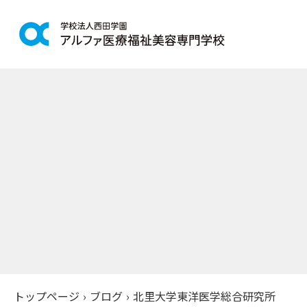
学科紹介
学校案
鍼灸学科
アルファの
柔道整復学科
教育理念
こども保育学科
施設紹介
介護福祉学科
アクセス
社会福祉士通信科
入学案
精神保健福祉士通信科
美容学科
募集学科
トップページ
›
ブログ
›
北里大学東洋医学総合研究所