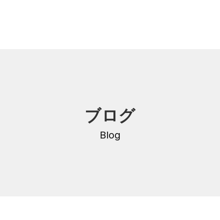
内
研修・講座
ブログ
DNA
介護支援専門員更新研修
・沿革
Blog
公共職業訓練
保育士養成科
介護福祉士養成科
内
寄付金のご案内
・学費