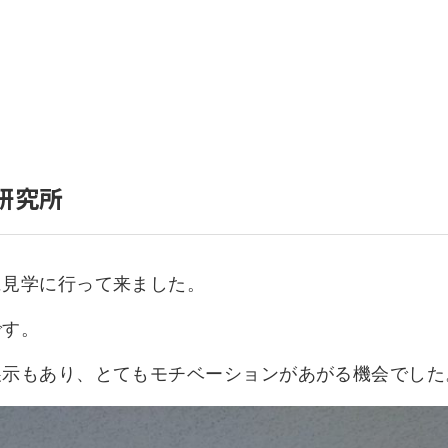
いて
よくあるご質問
ート
援
ート
システム
研究所
に見学に行って来ました。
です。
展示もあり、とてもモチベーションがあがる機会でした