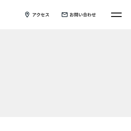
アクセス
お問い合わせ
在校生の皆さまへ
卒業生の皆さまへ
証明書の交付手続き申請について
新着情報
ブログ
コラム
お問い合わせ