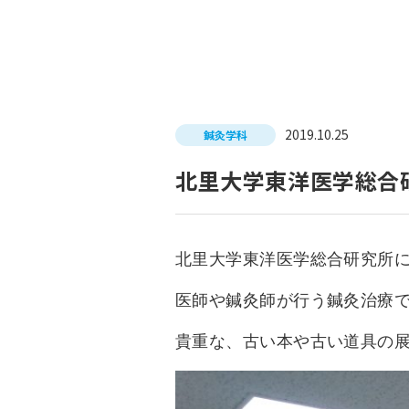
入試につ
イベントスケジュール
学費サポ
キャンパスライフ
就職支
2019.10.25
鍼灸学科
就職サポ
求人検索
北里大学東洋医学総合
北里大学東洋医学総合研究所
医師や鍼灸師が行う鍼灸治療
貴重な、古い本や古い道具の