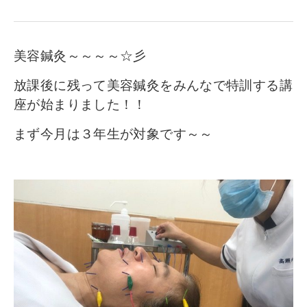
寄付金のご案内
よくあるご質問
美容鍼灸～～～～☆彡
在校生の皆さまへ
放課後に残って美容鍼灸をみんなで特訓する講
座が始まりました！！
卒業生の皆さまへ
まず今月は３年生が対象です～～
新着情報
ブログ
コラム
お問い合わせ
資料請求
インターネット出願
教職員採用情報