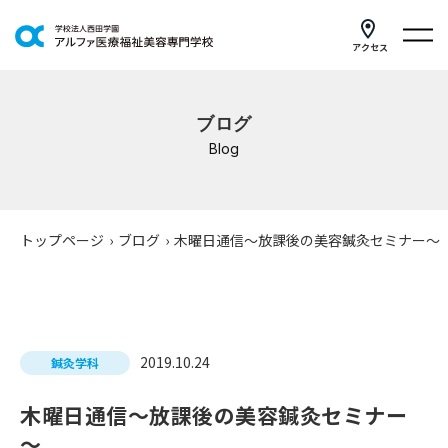
アクセス
学科紹介
ブログ
イベントスケジュール
Blog
キャンパスライフ
学校案内
トップページ
›
ブログ
›
木曜日通信～放課後の美容鍼灸セミナー～
入学案内
就職支援
2019.10.24
鍼灸学科
研修・講座
木曜日通信～放課後の美容鍼灸セミナー
公共職業訓練
～