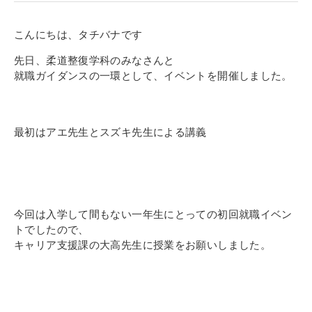
寄付金のご案内
こんにちは、タチバナです
よくあるご質問
先日、柔道整復学科のみなさんと
就職ガイダンスの一環として、イベントを開催しました。
在校生の皆さまへ
卒業生の皆さまへ
最初はアエ先生とスズキ先生による講義
新着情報
ブログ
コラム
今回は入学して間もない一年生にとっての初回就職イベン
お問い合わせ
トでしたので、
資料請求
キャリア支援課の大高先生に授業をお願いしました。
インターネット出願
教職員採用情報