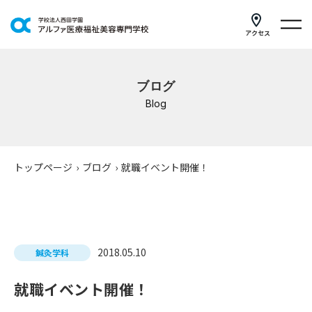
アクセス
学科紹介
ブログ
イベントスケジュール
Blog
キャンパスライフ
学校案内
トップページ
›
ブログ
›
就職イベント開催！
入学案内
就職支援
2018.05.10
鍼灸学科
研修・講座
就職イベント開催！
公共職業訓練