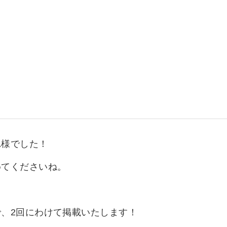
いて
よくあるご質問
ート
援
ート
システム
れ様でした！
めてくださいね。
、2回にわけて掲載いたします！