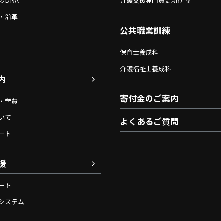
のDNA
介護支援専門員更新研修
・沿革
公共職業訓練
保育士養成科
介護福祉士養成科
内
寄付金のご案内
・学費
いて
よくあるご質問
ート
援
ート
システム