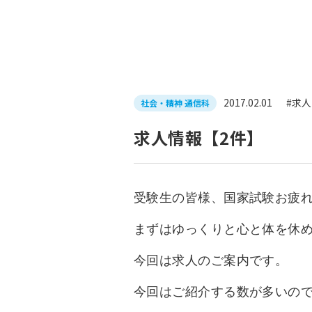
入試につ
イベントスケジュール
学費サポ
キャンパスライフ
就職支
2017.02.01
#求人
社会・精神 通信科
就職サポ
求人検索
求人情報【2件】
受験生の皆様、国家試験お疲
まずはゆっくりと心と体を休
今回は求人のご案内です。
今回はご紹介する数が多いので