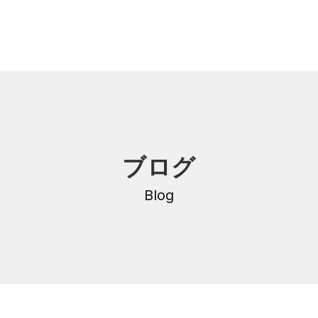
内
研修・講座
ブログ
DNA
介護支援専門員更新研修
・沿革
Blog
公共職業訓練
保育士養成科
介護福祉士養成科
内
寄付金のご案内
・学費