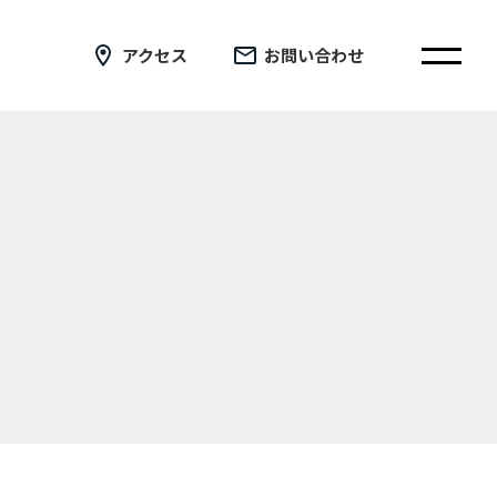
アクセス
お問い合わせ
在校生の皆さまへ
卒業生の皆さまへ
証明書の交付手続き申請について
新着情報
ブログ
コラム
お問い合わせ