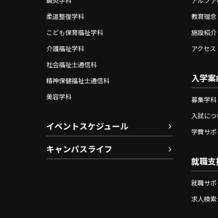
鍼灸学科
アルファ
柔道整復学科
教育理念
こども保育福祉学科
施設紹介
介護福祉学科
アクセス
社会福祉士通信科
入学案
精神保健福祉士通信科
美容学科
募集学科
入試につ
イベントスケジュール
学費サポ
キャンパスライフ
就職支
就職サポ
求人検索