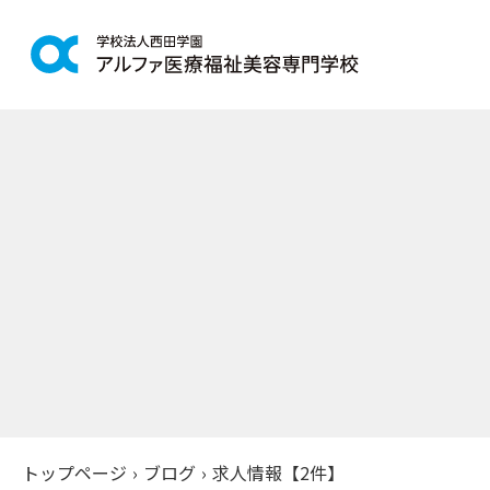
学科紹介
学校案
鍼灸学科
アルファの
柔道整復学科
教育理念
こども保育学科
施設紹介
介護福祉学科
アクセス
社会福祉士通信科
入学案
精神保健福祉士通信科
美容学科
募集学科
トップページ
›
ブログ
›
求人情報【2件】