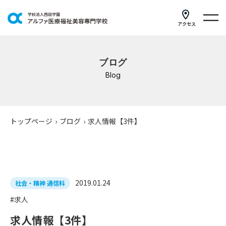
アクセス
学科紹介
ブログ
イベントスケジュール
Blog
キャンパスライフ
学校案内
トップページ
›
ブログ
›
求人情報【3件】
入学案内
就職支援
2019.01.24
社会・精神 通信科
研修・講座
#求人
公共職業訓練
求人情報【3件】