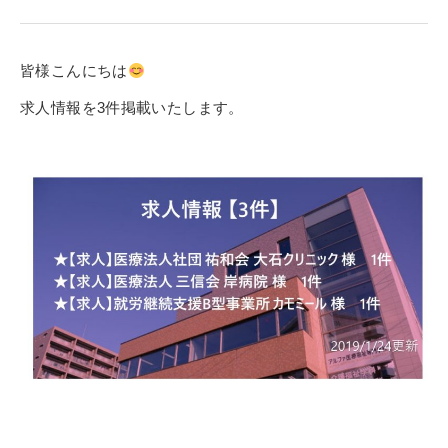
寄付金のご案内
よくあるご質問
皆様こんにちは
求人情報を3件掲載いたします。
在校生の皆さまへ
卒業生の皆さまへ
新着情報
ブログ
コラム
お問い合わせ
資料請求
インターネット出願
教職員採用情報